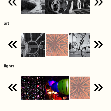
«
»
art
«
»
lights
«
»