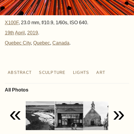
X100F
, 23.0 mm, f/10.9, 1/60s, ISO 640.
19th
April
,
2019
.
Quebec City
Quebec
Canada
ABSTRACT
SCULPTURE
LIGHTS
ART
All Photos
«
»