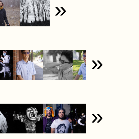
»
»
»