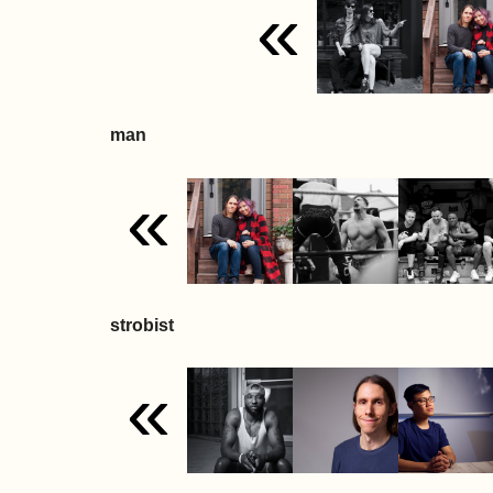
«
man
«
strobist
«