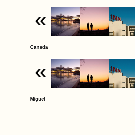
«
Canada
«
Miguel